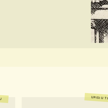
KU
UPISI U T