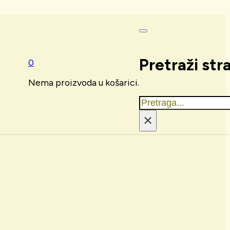
Pretraži str
0
Nema proizvoda u košarici.
Traži
×