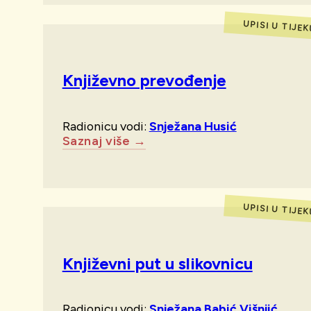
UPISI U TIJE
Književno prevođenje
Radionicu vodi:
Snježana Husić
Saznaj više →
UPISI U TIJE
Književni put u slikovnicu
Radionicu vodi:
Snježana Babić Višnjić