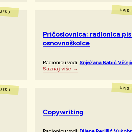
IJEKU
UPISI
Pričoslovnica: radionica pis
osnovnoškolce
Radionicu vodi:
Snježana Babić Višnji
Saznaj više →
IJEKU
UPISI
Copywriting
Radionicu vodi:
Dijana Perišić Vukob