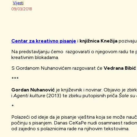
Vijesti
09/03/2018
Centar za kreativno pisanje
i
knjižnica Knežija
pozivaju
Na predstavljanju ćemo razgovarati o njegovom radu te pok
kreativnim blokadama.
S Gordanom Nuhanovićem razgovarat će
Vedrana Bibić
***
Gordan Nuhanović
je književnik i novinar. Objavio je zbir
i
Agenti kulture
(2013) te zbirku putopisnih priča
Šale su
*
Polazeći od ideje da je pisanje vještina koja se može naučit
počinju s pisanjem. Danas CeKaPe nudi osamnaest radionica p
od zajedno s polaznicima rade na njihovim tekstovima.