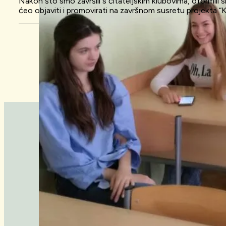
Nakon što smo završili s čitateljskim klubovima, oformili s
ćeo objaviti i promovirati na završnom susretu projekta 