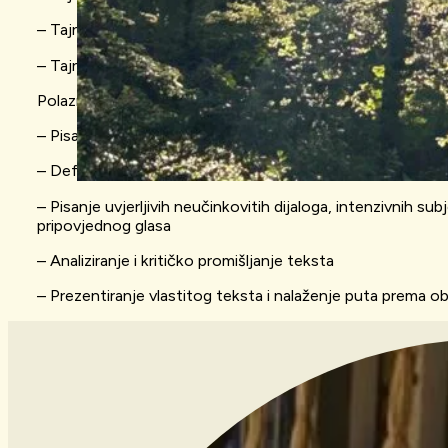
– Tajnu emocije skrivene između redova
– Tajnu pisanja divnih rečenica koje će netko prepisati u s
Polaznici će na radionici savladati sljedeće vještine:
– Pisanje umjetničkog književnog teksta
– Definiranje strukture teksta, njegove emocije i svrhe
– Pisanje uvjerljivih neučinkovitih dijaloga, intenzivnih su
pripovjednog glasa
– Analiziranje i kritičko promišljanje teksta
– Prezentiranje vlastitog teksta i nalaženje puta prema obj