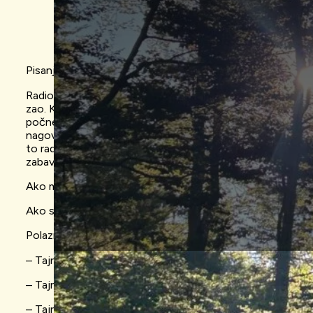
Pisanje je igra, igra je pisanje, ali za ozbiljno.
Radionica pisanja Natalije Miletić i Želimira Periša igra j
zao. Kad jedan hvali drugi govori ali, i tako u krug dok svaki
počne vikati „Dosta vas dvoje“. Na radionicama se trude izb
nagovoriti polaznike da kroz naoko bezazlene igre pokušaj
to rad kroz neozbiljne metode. Dobro pisanje krije u sebi mn
zabavom i nesvakidašnjim pristupima pravilima stvaramo r
Ako moramo odabrati strogu klasifikaciju onda ćemo reći 
Ako ste neozbiljni, a volite raditi ozbiljno, onda je ovo rad
Polaznici će na radionici naučiti sljedeće tajne:
– Tajnu dobrog književnog teksta i zašto je književni tekst 
– Tajnu romana i zašto je roman kraljica književne forme
– Tajnu nezaboravnih likova i uzbudljivog zapleta