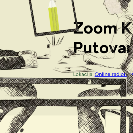
Zoom Kr
Putovan
Lokacija:
Online radionic
RADIONICA JE U NAJAV