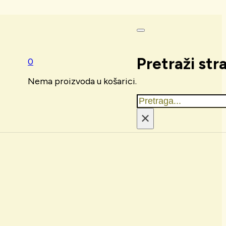
Pretraži str
0
Nema proizvoda u košarici.
Traži
×