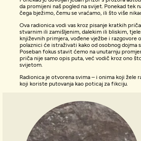
da promijeni naš pogled na svijet. Ponekad tek 
čega bježimo, čemu se vraćamo, ili što više nika
Ova radionica vodi vas kroz pisanje kratkih prič
stvarnim ili zamišljenim, dalekim ili bliskim, tjel
književnih primjera, vođene vježbe i razgovore o
polaznici će istraživati kako od osobnog dojma s
Poseban fokus stavit ćemo na unutarnju promje
priča nije samo opis puta, već vodič kroz ono š
svijetom.
Radionica je otvorena svima – i onima koji žele r
koji koriste putovanja kao poticaj za fikciju.