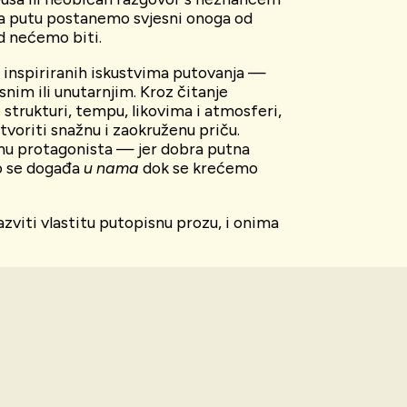
na putu postanemo svjesni onoga od
d nećemo biti.
a inspiriranih iskustvima putovanja —
esnim ili unutarnjim. Kroz čitanje
 strukturi, tempu, likovima i atmosferi,
tvoriti snažnu i zaokruženu priču.
nu protagonista — jer dobra putna
to se događa
u nama
dok se krećemo
azviti vlastitu putopisnu prozu, i onima