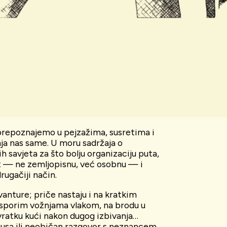
 prepoznajemo u pejzažima, susretima i
enja nas same. U moru sadržaja o
savjeta za što bolju organizaciju puta,
st — ne zemljopisnu, već osobnu — i
rugačiji način.
anture; priče nastaju i na kratkim
 sporim vožnjama vlakom, na brodu u
vratku kući nakon dugog izbivanja…
busa ili neobičan razgovor s neznancem