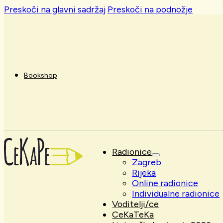
Preskoči na glavni sadržaj
Preskoči na podnožje
Bookshop
Radionice
Zagreb
Rijeka
Online radionice
Individualne radionice
Voditelji/ce
CeKaTeKa