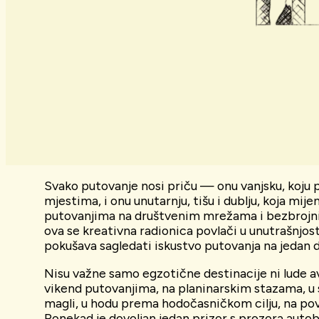
Svako putovanje nosi priču — onu vanjsku, koju
mjestima, i onu unutarnju, tišu i dublju, koja mij
putovanjima na društvenim mrežama i bezbrojnih 
ova se kreativna radionica povlači u unutrašnjo
pokušava sagledati iskustvo putovanja na jedan d
Nisu važne samo egzotične destinacije ni lude av
vikend putovanjima, na planinarskim stazama, u
magli, u hodu prema hodočasničkom cilju, na po
Ponekad je dovoljan jedan prizor s prozora auto