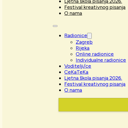
Ljetna škola pisanja 2026.
Festival kreativnog pisanja
O nama
Radionice
Zagreb
Rijeka
Online radionice
Individualne radionice
Voditelji/ce
CeKaTeKa
Ljetna škola pisanja 2026.
Festival kreativnog pisanja
O nama