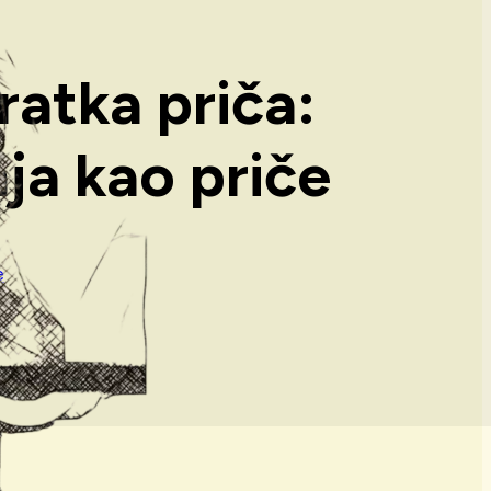
atka priča:
ja kao priče
e
I