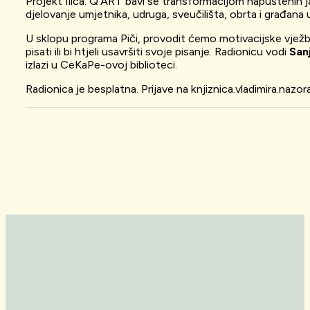
Projekt Ilica: Q’ART bavi se transformacijom napuštenih ja
djelovanje umjetnika, udruga, sveučilišta, obrta i građana 
U sklopu programa Piči, provodit ćemo motivacijske vježbe 
pisati ili bi htjeli usavršiti svoje pisanje. Radionicu vodi
San
izlazi u CeKaPe-ovoj biblioteci.
Radionica je besplatna. Prijave na knjiznica.vladimira.nazo