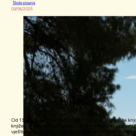
Škole pisanja
03/06/2025
Od 13. do 18. svibnja 2025. otok Iž postao je središte knjiže
književne entuzijaste u jedinstvenom otočkom ambijentu. Pi
vještine, uživali u večernjim programima i stvorili nezabor