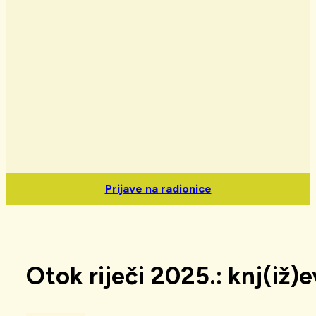
Prijave na radionice
Otok riječi 2025.: knj(iž)