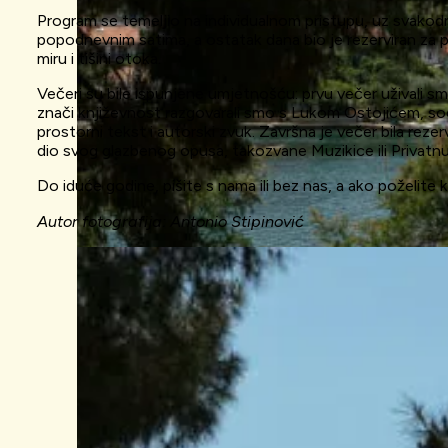
Program se temeljio na individualnom pristupu, uz svakod
popodnevnim satima, a ostatak dana bio je rezerviran za pis
miru i tišini otoka.
Večeri su bile ispunjene umjetnošću: prvu večer uživali 
znači književnost razgovarali smo s Lukom Ostojićem, soci
prostorni tekst i autorski zvuk. Završna je večer bila rezer
dio svog glazbenog opusa, takozvane Muzikice ili Privatnu 
Do iduće godine, pišite s nama ili bez nas, a ako poželite 
Autor fotografija: Antonio Stipinović