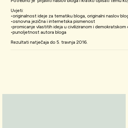
Potrebno je prijaviti naslov bloga i kratko opisati temu ko
Uvjeti:
•originalnost ideje za tematiku bloga, originalni naslov bl
•osnovna jezična i internetska pismenost
•promicanje vlastitih ideja u civiliziranom i demokratskom
•punoljetnost autora bloga
Rezultati natječaja do 5. travnja 2016.