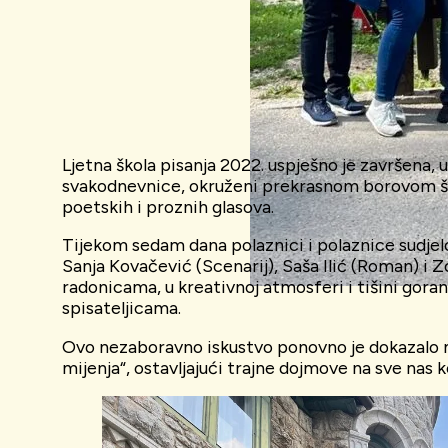
Ljetna škola pisanja 2022. uspješno je završena, 
svakodnevnice, okruženi prekrasnom borovom šumo
poetskih i proznih glasova.
Tijekom sedam dana polaznici i polaznice sudjelov
Sanja Kovačević (Scenarij), Saša Ilić (Roman) i Z
radonicama, u kreativnoj atmosferi i tišini gora
spisateljicama.
Ovo nezaboravno iskustvo ponovno je dokazalo moć
mijenja“, ostavljajući trajne dojmove na sve nas