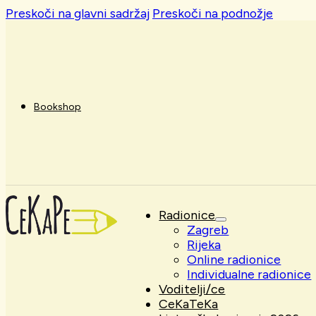
Preskoči na glavni sadržaj
Preskoči na podnožje
Bookshop
Radionice
Zagreb
Rijeka
Online radionice
Individualne radionice
Voditelji/ce
CeKaTeKa