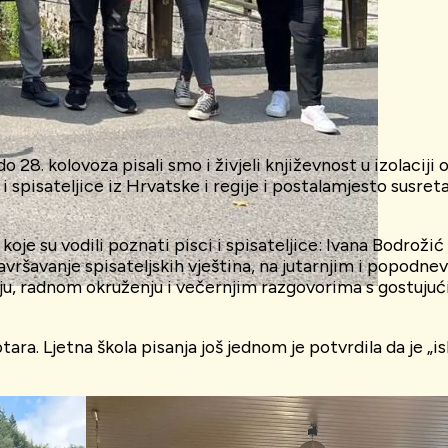
28. kolovoza pisali smo i živjeli književnost u izolaciji 
spisateljice iz Hrvatske i regije i postalamjesto susre
e su vodili poznati pisci i spisateljice: Ivana Bodrožić 
savršavanje spisateljskih vještina, na jutarnjim i popodn
anju, radnom okruženju i večernjim razgovorima s gostuju
a. Ljetna škola pisanja još jednom je potvrdila da je „i