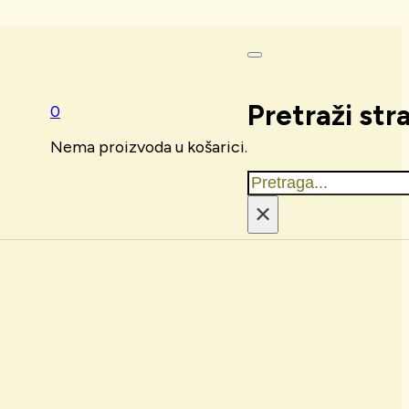
Pretraži str
0
Nema proizvoda u košarici.
Traži
×