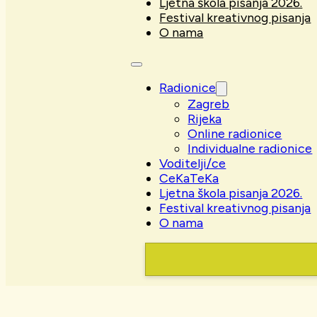
Ljetna škola pisanja 2026.
Festival kreativnog pisanja
O nama
Radionice
Zagreb
Rijeka
Online radionice
Individualne radionice
Voditelji/ce
CeKaTeKa
Ljetna škola pisanja 2026.
Festival kreativnog pisanja
O nama