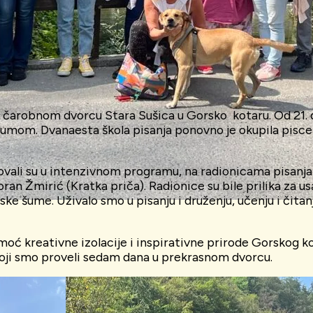
u čarobnom dvorcu Stara Sušica u Gorsko kotaru. Od 21. do 
m. Dvanaesta škola pisanja ponovno je okupila pisce i 
ali su u intenzivnom programu, na radionicama pisanja koj
oran Žmirić (Kratka priča). Radionice su bile prilika za u
nske šume. Uživalo smo u pisanju i druženju, učenju i čit
 kreativne izolacije i inspirativne prirode Gorskog kotar
 koji smo proveli sedam dana u prekrasnom dvorcu.