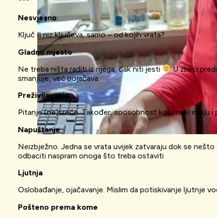
***
Nesvjesno
Ključ ili niz ključeva, samo – od kojih vrata?
Gladno mjesto
Ne treba ništa raditi iz njega, čak niti jesti
U zbirci pred
smanjuje, već pojačava.
Preživljavanje
Pitanje (ne)sreće. Također, sposobnost koju neki imaju i pr
Napuštanje
Neizbježno. Jedna se vrata uvijek zatvaraju dok se nešto 
odbaciti naspram onoga što treba ostaviti
Ljutnja
Oslobađanje, ojačavanje. Mislim da potiskivanje ljutnje vod
Pošteno prema kome