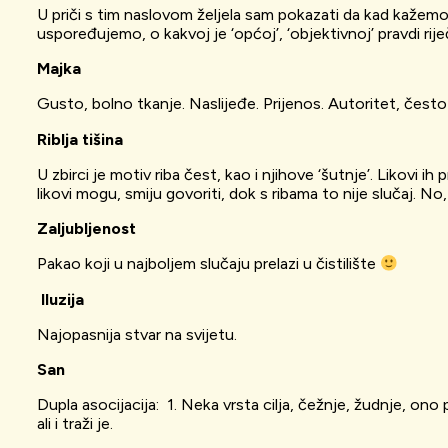
U priči s tim naslovom željela sam pokazati da kad kažem
uspoređujemo, o kakvoj je ‘općoj’, ‘objektivnoj’ pravdi rije
Majka
Gusto, bolno tkanje. Naslijeđe. Prijenos. Autoritet, često
Riblja tišina
U zbirci je motiv riba čest, kao i njihove ‘šutnje’. Likovi 
likovi mogu, smiju govoriti, dok s ribama to nije slučaj. No
Zaljubljenost
Pakao koji u najboljem slučaju prelazi u čistilište
Iluzija
Najopasnija stvar na svijetu.
San
Dupla asocijacija: 1. Neka vrsta cilja, čežnje, žudnje, o
ali i traži je.