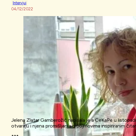
Intervjui
04/12/2022
Jelena Zlatar Gamberožić napisala je a CeKaPe u listopad
otvaraju i njena promišljanja o pojmovima inspiriranim čita