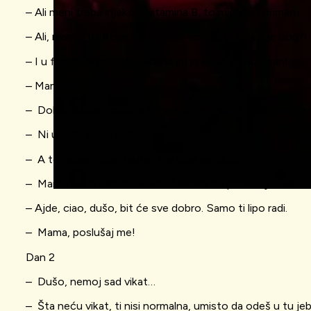
– Ali meni treba injekcija vitamina B, to misečno priman.
– Ali, mama, to ti nije od životne važnosti! Koji ti je bog?!
– I u frizera bih morala, očajna mi je kosa, ka raža san!
– Mamaaa!
– Dobro, dobro, neću u frizera. Ajde, radi, dušo, znam da s
– Ni u ambulantu nećeš!
– A to moran. Iden ujutro. Ne brini se, dušo…
– Mama, rekla sam da ne ideš! Molim te, poslušaj.
– Ajde, ciao, dušo, bit će sve dobro. Samo ti lipo radi.
– Mama, poslušaj me!
Dan 2
– Dušo, nemoj sad vikat…
– Šta neću vikat, ti nisi normalna, umisto da odeš u tu jebe