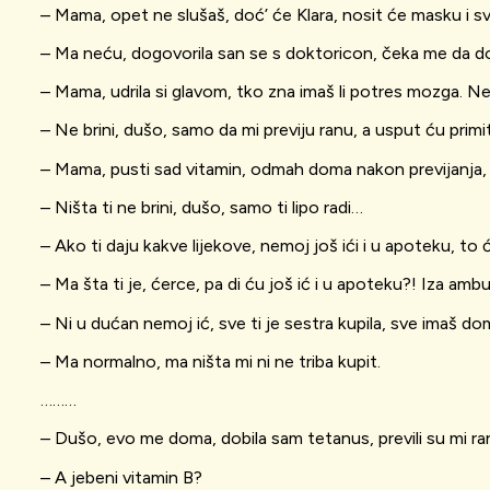
– Mama, opet ne slušaš, doć’ će Klara, nosit će masku i sve
– Ma neću, dogovorila san se s doktoricon, čeka me da d
– Mama, udrila si glavom, tko zna imaš li potres mozga. Ne
– Ne brini, dušo, samo da mi previju ranu, a usput ću primit 
– Mama, pusti sad vitamin, odmah doma nakon previjanja, n
– Ništa ti ne brini, dušo, samo ti lipo radi…
– Ako ti daju kakve lijekove, nemoj još ići i u apoteku, to
– Ma šta ti je, ćerce, pa di ću još ić i u apoteku?! Iza a
– Ni u dućan nemoj ić, sve ti je sestra kupila, sve imaš do
– Ma normalno, ma ništa mi ni ne triba kupit.
………
– Dušo, evo me doma, dobila sam tetanus, previli su mi ra
– A jebeni vitamin B?