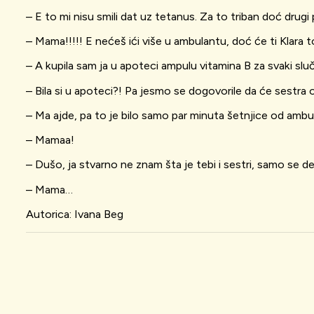
– E to mi nisu smili dat uz tetanus. Za to triban doć drugi 
– Mama!!!!! E nećeš ići više u ambulantu, doć će ti Klara to 
– A kupila sam ja u apoteci ampulu vitamina B za svaki slučaj
– Bila si u apoteci?! Pa jesmo se dogovorile da će sestra
– Ma ajde, pa to je bilo samo par minuta šetnjice od ambu
– Mamaa!
– Dušo, ja stvarno ne znam šta je tebi i sestri, samo se 
– Mama…
Autorica: Ivana Beg