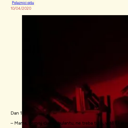
Polaznici pišu
10/04/2020
Dan 1
– Mama, nemoj ići u ambulantu, ne treba ti to, vidiš li kakv