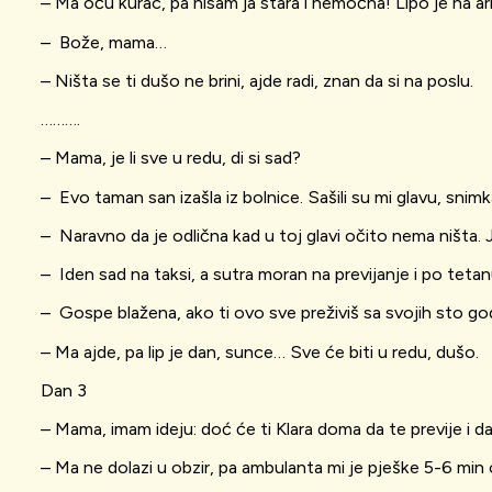
– Ma oću kurac, pa nisam ja stara i nemoćna! Lipo je na arij
– Bože, mama…
– Ništa se ti dušo ne brini, ajde radi, znan da si na poslu.
……….
– Mama, je li sve u redu, di si sad?
– Evo taman san izašla iz bolnice. Sašili su mi glavu, snimk
– Naravno da je odlična kad u toj glavi očito nema ništa. 
– Iden sad na taksi, a sutra moran na previjanje i po teta
– Gospe blažena, ako ti ovo sve preživiš sa svojih sto g
– Ma ajde, pa lip je dan, sunce… Sve će biti u redu, dušo.
Dan 3
– Mama, imam ideju: doć će ti Klara doma da te previje i da 
– Ma ne dolazi u obzir, pa ambulanta mi je pješke 5-6 min