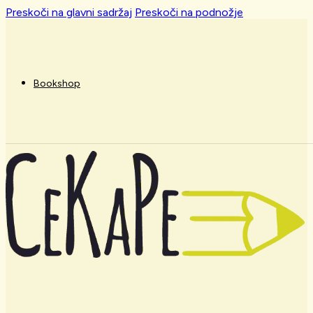
Preskoči na glavni sadržaj
Preskoči na podnožje
Bookshop