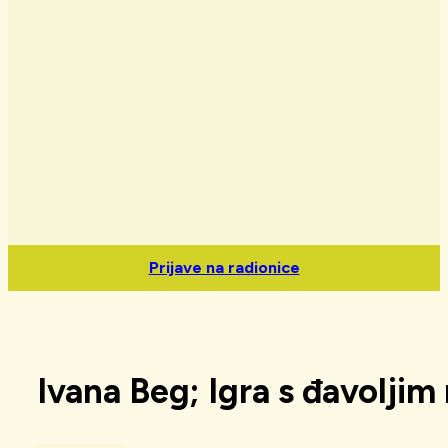
Prijave na radionice
Ivana Beg; Igra s đavolji