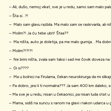
– Ali, dušo, nemoj vikat, sve je u redu, samo sam malo pal
– Šta si…?!
– Malo sam glavu razbila. Ma malo sam se raskrvarila, ali ni
– Molim?! Ja ću tebe ubit! Štaa??
– Ma ništa, auto je doletija, pa me malo gurnija… Ma dobro
– Molim?!?!?!
– Ne brini ništa, zvala sam taksi i sad me čovik doveza na 
– Di si????
– Ma u bolnici na Firulama, čekan neurokirurga da mi slikaju
– Pa dobro, jesi li ti normalna??? Ja sam 400 km daleko, sest
– Ma sve je u redu, nisan u čekaonici, pa nisan luda stat u 
– Mama, sidiš na suncu s ranom na glavi i nakon udarca u gl