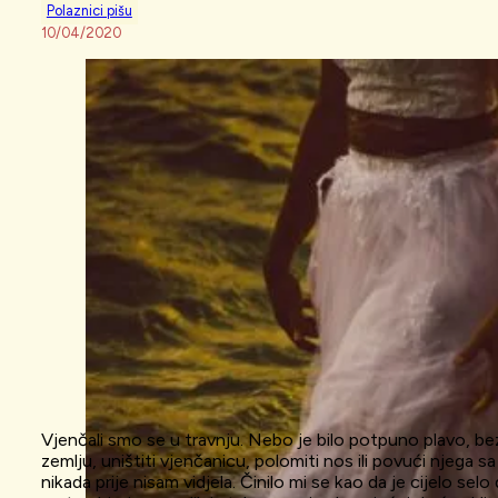
Polaznici pišu
10/04/2020
Vjenčali smo se u travnju. Nebo je bilo potpuno plavo, be
zemlju, uništiti vjenčanicu, polomiti nos ili povući njega sa
nikada prije nisam vidjela. Činilo mi se kao da je cijelo selo