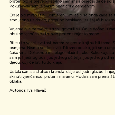
prsten bio je prevelik i stalno sam imala osjećaj da će sk
Pokušavala sam je sakriti plastičnim osmjehom.
On je bio miran i tih. Odmjeren. Smiješio se onda kada se tr
smo jedno uz drugo, potpuno neskladni, slušajući buku svirač
Vrijeme nije na tvojoj strani, govorili su. On je došao u 
obukao vjenčanicu i stavio prsten umjesto mene.
Bili su to veseli svatovi, barem za goste koji su bili tamo.
osmjeha. Nismo se dodirivali. Pili smo polako, jeli smo 
čašu vina. Dotaknuo me blago, hladnih ruku. Ruku koje su 
sam još jednog oca, još jednog učitelja, još jednog od mno
djecu, koji će biti tu do kraja.
Ustala sam sa stolice i krenula dalje od ljudi i glazbe. I n
skinuti vjenčanicu, prsten i maramu. Hodala sam prema štag
oblaka.
Autorica: Iva Hlavač