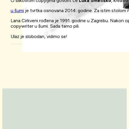
O slikovitim copyijima govorit će
Luka Smetiško
, kreativ
u šumi
je tvrtka osnovana 2014. godine. Za istim stolom mik
Lana Cirkveni rođena je 1991. godine u Zagrebu. Nakon op
copywriter u šumi. Sada tamo pili.
Ulaz je slobodan, vidimo se!