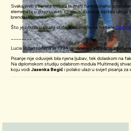
Svaka web stranica trebala bi imati funkcionalno posložen
elemenata u dizajnu web stranice” Lucia je ispitala ulogu te
brenda i korisnika.
Što je otkrila u studiji slučaja, doznajte na trećem
Copywr
________
Lucia Buljat rođena je 1994. godine u Zadru gdje završava
Pisanje nije oduvijek bila njena ljubav, tek dolaskom na fak
Na diplomskom studiju odabirom modula Multimedij shvaća 
koju vodi
Jasenka Begić
i polako ulazi u svijet pisanja za