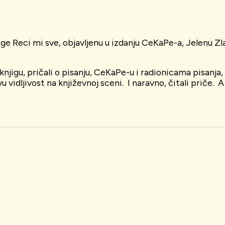
ige Reci mi sve, objavljenu u izdanju CeKaPe-a, Jelenu Zla
jigu, pričali o pisanju, CeKaPe-u i radionicama pisanja,
 vidljivost na književnoj sceni. I naravno, čitali priče. A 