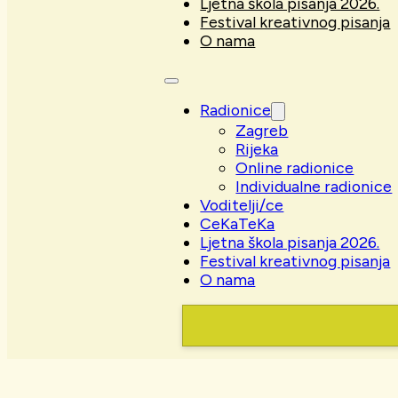
Ljetna škola pisanja 2026.
Festival kreativnog pisanja
O nama
Radionice
Zagreb
Rijeka
Online radionice
Individualne radionice
Voditelji/ce
CeKaTeKa
Ljetna škola pisanja 2026.
Festival kreativnog pisanja
O nama