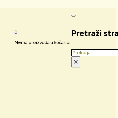
Pretraži str
0
Nema proizvoda u košarici.
Traži
×