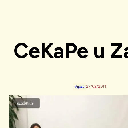
CeKaPe u Z
Vijesti
27/02/2014