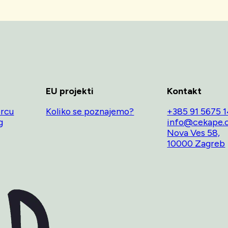
EU projekti
Kontakt
orcu
Koliko se poznajemo?
+385 91 5675 
g
info@cekape.
Nova Ves 58,
10000 Zagreb