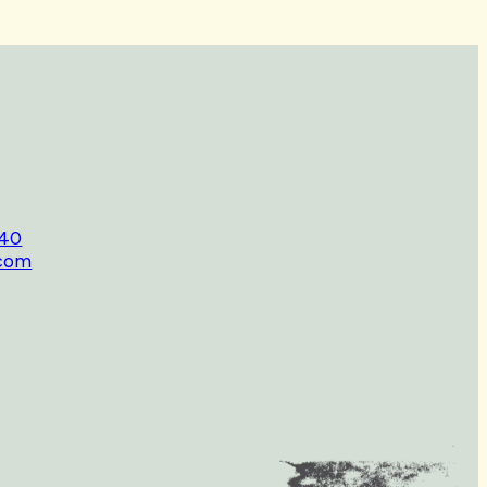
140
com