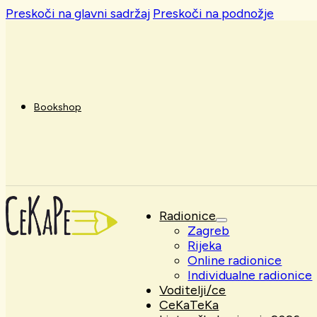
Preskoči na glavni sadržaj
Preskoči na podnožje
Bookshop
Radionice
Zagreb
Rijeka
Online radionice
Individualne radionice
Voditelji/ce
CeKaTeKa