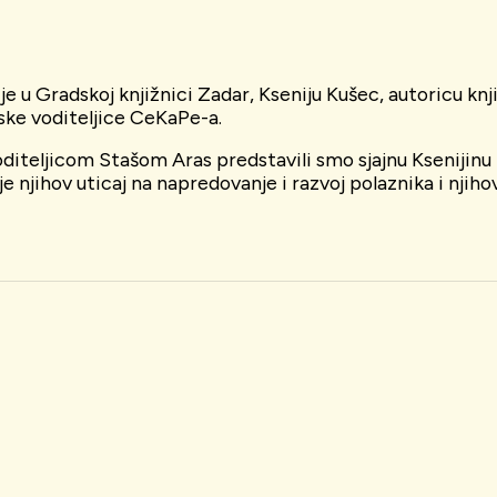
 je u Gradskoj knjižnici Zadar, Kseniju Kušec, autoricu knj
ske voditeljice CeKaPe-a.
teljicom Stašom Aras predstavili smo sjajnu Ksenijinu kn
 njihov uticaj na napredovanje i razvoj polaznika i njihovu