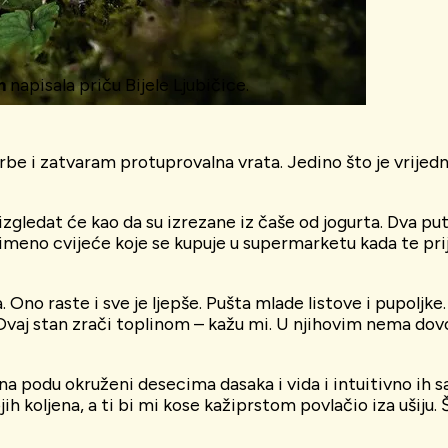
m
napisala priču Bijele Ljubičice.
e i zatvaram protuprovalna vrata. Jedino što je vrijedni
izgledat će kao da su izrezane iz čaše od jogurta. Dva pu
imeno cvijeće koje se kupuje u supermarketu kada te prija
no raste i sve je ljepše. Pušta mlade listove i pupoljke.
– Ovaj stan zrači toplinom – kažu mi. U njihovim nema dovo
na podu okruženi desecima dasaka i vida i intuitivno ih sa
ih koljena, a ti bi mi kose kažiprstom povlačio iza ušiju.