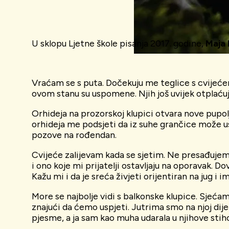
U sklopu Ljetne škole pisanja 2017. godine,
Maja
Vraćam se s puta. Dočekuju me teglice s cvijećem
ovom stanu su uspomene. Njih još uvijek otplaću
Orhideja na prozorskoj klupici otvara nove pupolj
orhideja me podsjeti da iz suhe grančice može ust
pozove na rođendan.
Cvijeće zalijevam kada se sjetim. Ne presađujem 
i ono koje mi prijatelji ostavljaju na oporavak. D
Kažu mi i da je sreća živjeti orijentiran na jug i
More se najbolje vidi s balkonske klupice. Sjećam 
znajući da ćemo uspjeti. Jutrima smo na njoj dijel
pjesme, a ja sam kao muha udarala u njihove stiho