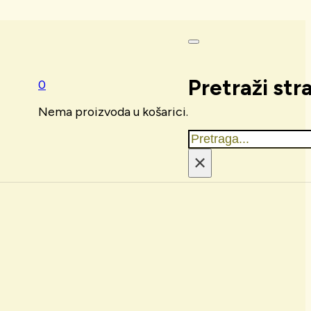
Pretraži str
0
Nema proizvoda u košarici.
Traži
×