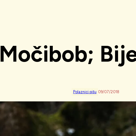
Močibob; Bijel
Polaznici pišu
09/07/2018