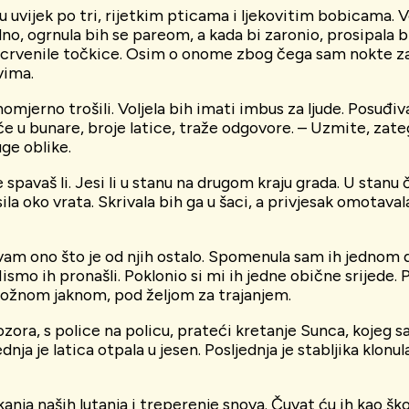
uvijek po tri, rijetkim pticama i ljekovitim bobicama. V
dno, ogrnula bih se pareom, a kada bi zaronio, prosipala b
u crvenile točkice. Osim o onome zbog čega sam nokte za
vima.
jerno trošili. Voljela bih imati imbus za ljude. Posuđiva
će u bunare, broje latice, traže odgovore. – Uzmite, zat
uge oblike.
pavaš li. Jesi li u stanu na drugom kraju grada. U stanu či
la oko vrata. Skrivala bih ga u šaci, a privjesak omotaval
Čuvam ono što je od njih ostalo. Spomenula sam ih jednom 
smo ih pronašli. Poklonio si mi ih jedne obične srijede. P
od kožnom jaknom, pod željom za trajanjem.
zora, s police na policu, prateći kretanje Sunca, kojeg s
nja je latica otpala u jesen. Posljednja je stabljika klonu
kanja naših lutanja i treperenje snova. Čuvat ću ih kao ško