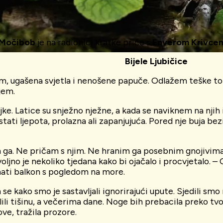
 Močibob
je na radionici kratke priče s
Enverom Krivce
Bijele Ljubičice
, ugašena svjetla i nenošene papuče. Odlažem teške torb
jem.
ke. Latice su snježno nježne, a kada se naviknem na njih 
ati ljepota, prolazna ali zapanjujuća. Pored nje buja bez
ga. Ne pričam s njim. Ne hranim ga posebnim gnojivima. O
ovoljno je nekoliko tjedana kako bi ojačalo i procvjetalo. 
 imati balkon s pogledom na more.
se kako smo je sastavljali ignorirajući upute. Sjedili smo 
ili tišinu, a večerima dane. Noge bih prebacila preko tvoj
ve, tražila prozore.