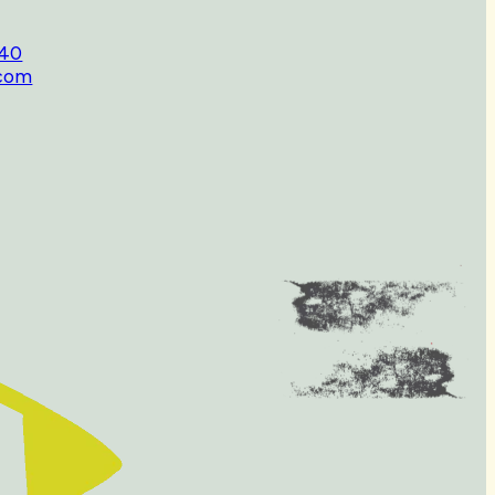
140
com