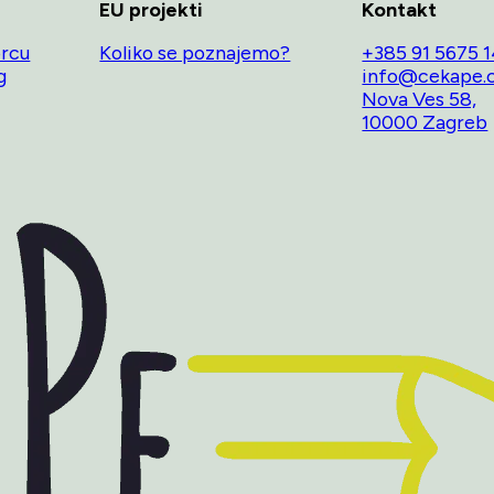
EU projekti
Kontakt
orcu
Koliko se poznajemo?
+385 91 5675 
g
info@cekape.
Nova Ves 58,
10000 Zagreb