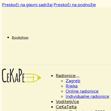
Preskoči na glavni sadržaj
Preskoči na podnožje
Bookshop
Radionice
Zagreb
Rijeka
Online radionice
Individualne radionice
Voditelji/ce
CeKaTeKa