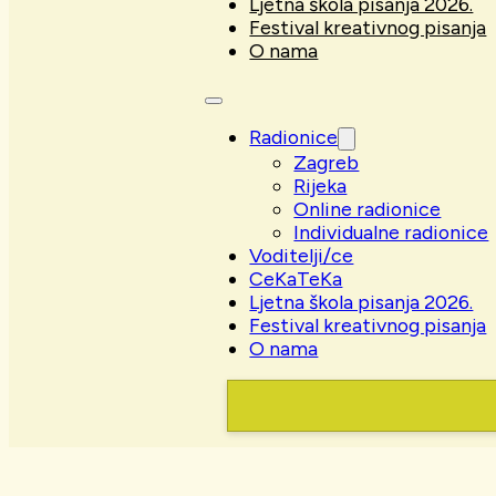
Ljetna škola pisanja 2026.
Festival kreativnog pisanja
O nama
Radionice
Zagreb
Rijeka
Online radionice
Individualne radionice
Voditelji/ce
CeKaTeKa
Ljetna škola pisanja 2026.
Festival kreativnog pisanja
O nama