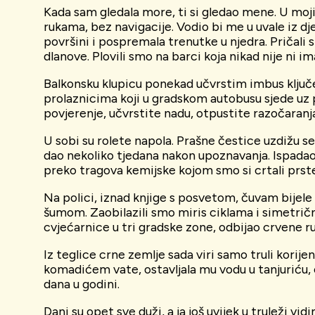
Kada sam gledala more, ti si gledao mene. U moji
rukama, bez navigacije. Vodio bi me u uvale iz dj
površini i pospremala trenutke u njedra. Pričal
dlanove. Plovili smo na barci koja nikad nije ni 
Balkonsku klupicu ponekad učvrstim imbus ključem
prolaznicima koji u gradskom autobusu sjede uz p
povjerenje, učvrstite nadu, otpustite razočaranja
U sobi su rolete napola. Prašne čestice uzdižu se 
dao nekoliko tjedana nakon upoznavanja. Ispadao m
preko tragova kemijske kojom smo si crtali prst
Na polici, iznad knjige s posvetom, čuvam bijele 
šumom. Zaobilazili smo miris ciklama i simetrične
cvjećarnice u tri gradske zone, odbijao crvene ruž
Iz teglice crne zemlje sada viri samo truli korij
komadićem vate, ostavljala mu vodu u tanjuriću, od
dana u godini.
Dani su opet sve duži, a ja još uvijek u truleži v